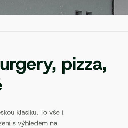
rgery, pizza,
ě
kou klasiku. To vše i
ezení s výhledem na