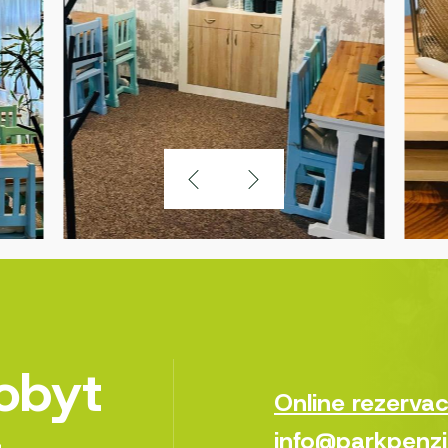
pobyt
Online rezerva
info@parkpenzi