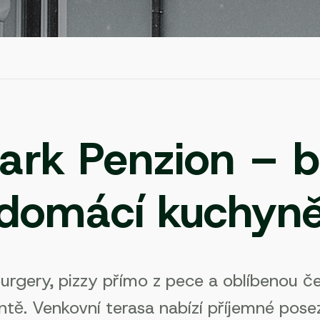
ark Penzion – bu
domácí kuchyn
rgery, pizzy přímo z pece a oblíbenou čes
ntě. Venkovní terasa nabízí příjemné pos